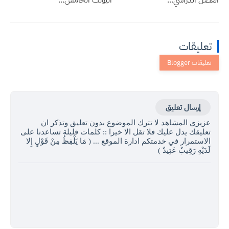
تعليقات
إرسال تعليق
عزيزي المشاهد لا تترك الموضوع بدون تعليق وتذكر ان
تعليقك يدل عليك فلا تقل الا خيرا :: كلمات قليلة تساعدنا على
الاستمرار في خدمتكم ادارة الموقع ... ( مَا يَلْفِظُ مِنْ قَوْلٍ إِلا
لَدَيْهِ رَقِيبٌ عَتِيدٌ )