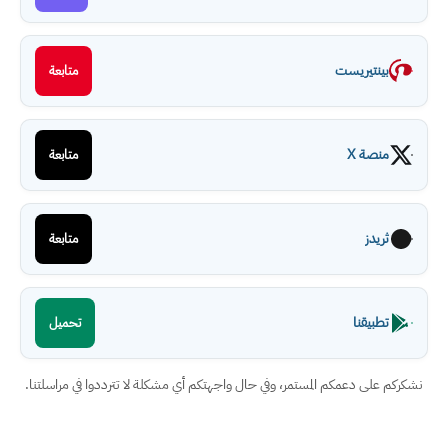
بينتيريست
متابعة
منصة X
متابعة
ثريدز
متابعة
تطبيقنا
تحميل
نشكركم على دعمكم المستمر، وفي حال واجهتكم أي مشكلة لا تترددوا في مراسلتنا.