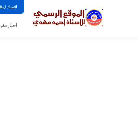
اقسام الموق
اخبار منو