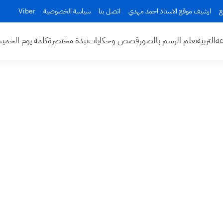
ع
ارشيف موقع الاستاذ احمد مهدي
اتصل بنا
سياسة الخصوصية
Viber
عه
التربية
تعلم الرسم بالصور
قصص وحكايات
نبذة مختصرة
كلمة يوم الخم