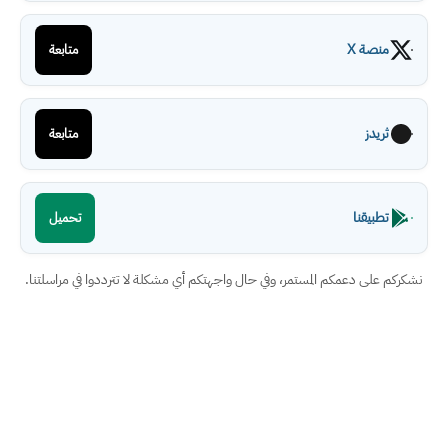
منصة X
متابعة
ثريدز
متابعة
تطبيقنا
تحميل
نشكركم على دعمكم المستمر، وفي حال واجهتكم أي مشكلة لا تترددوا في مراسلتنا.