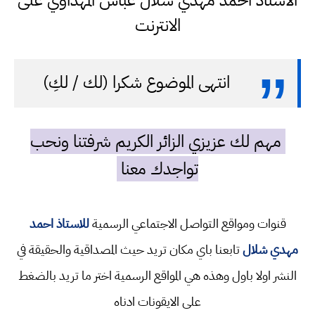
الاستاذ احمد مهدي شلال عباس المهداوي على
الانترنت
انتهى الموضوع شكرا (لك / لكِ)
مهم لك عزيزي الزائر الكريم شرفتنا ونحب
تواجدك معنا
قنوات ومواقع التواصل الاجتماعي الرسمية
للاستاذ احمد
مهدي شلال
تابعنا باي مكان تريد حيث المصداقية والحقيقة في
النشر اولا باول وهذه هي المواقع الرسمية اختر ما تريد بالضغط
على الايقونات ادناه