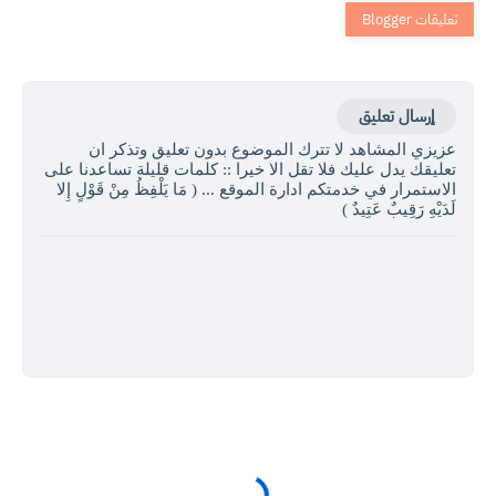
إرسال تعليق
عزيزي المشاهد لا تترك الموضوع بدون تعليق وتذكر ان
تعليقك يدل عليك فلا تقل الا خيرا :: كلمات قليلة تساعدنا على
الاستمرار في خدمتكم ادارة الموقع ... ( مَا يَلْفِظُ مِنْ قَوْلٍ إِلا
لَدَيْهِ رَقِيبٌ عَتِيدٌ )