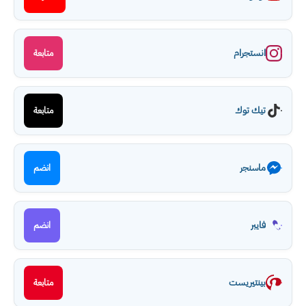
انستجرام
متابعة
تيك توك
متابعة
ماسنجر
انضم
فايبر
انضم
بينتيريست
متابعة