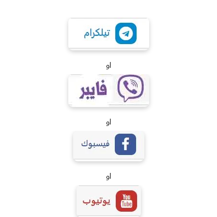
او
او
او