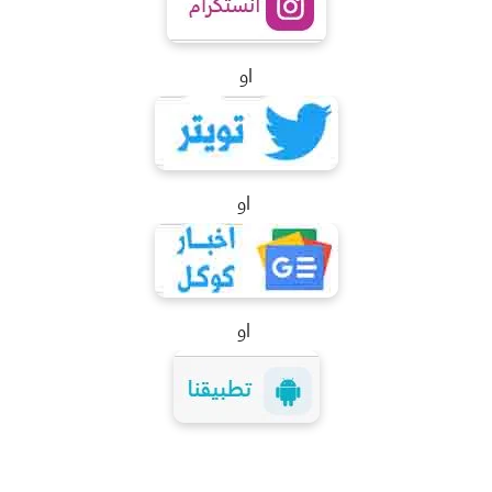
او
او
او