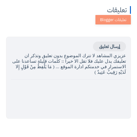
تعليقات
إرسال تعليق
عزيزي المشاهد لا تترك الموضوع بدون تعليق وتذكر ان
تعليقك يدل عليك فلا تقل الا خيرا :: كلمات قليلة تساعدنا على
الاستمرار في خدمتكم ادارة الموقع ... ( مَا يَلْفِظُ مِنْ قَوْلٍ إِلا
لَدَيْهِ رَقِيبٌ عَتِيدٌ )