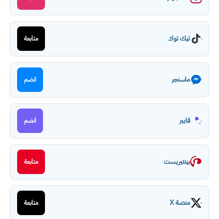
تيك توك
متابعة
ماسنجر
انضم
فايبر
انضم
بينتيريست
متابعة
منصة X
متابعة