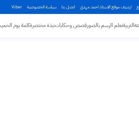
ع
ارشيف موقع الاستاذ احمد مهدي
اتصل بنا
سياسة الخصوصية
Viber
عه
التربية
تعلم الرسم بالصور
قصص وحكايات
نبذة مختصرة
كلمة يوم الخم