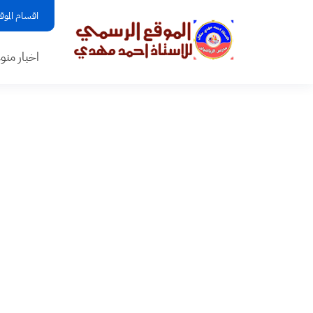
اقسام الموق
اخبار منو