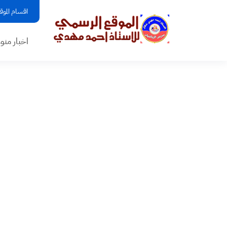
اقسام الموق
اخبار منو