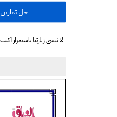
حل تمارين ا
لا تنسى زيارتنا باستمرار اك