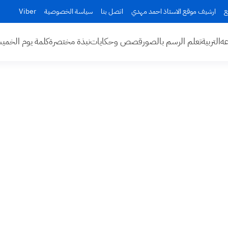
ع
ارشيف موقع الاستاذ احمد مهدي
اتصل بنا
سياسة الخصوصية
Viber
عه
التربية
تعلم الرسم بالصور
قصص وحكايات
نبذة مختصرة
كلمة يوم الخم