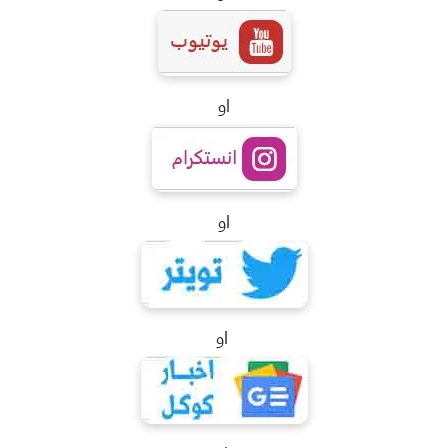
او
او
او