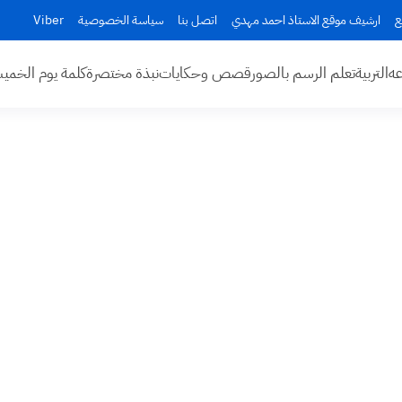
ع
ارشيف موقع الاستاذ احمد مهدي
اتصل بنا
سياسة الخصوصية
Viber
عه
التربية
تعلم الرسم بالصور
قصص وحكايات
نبذة مختصرة
كلمة يوم الخم