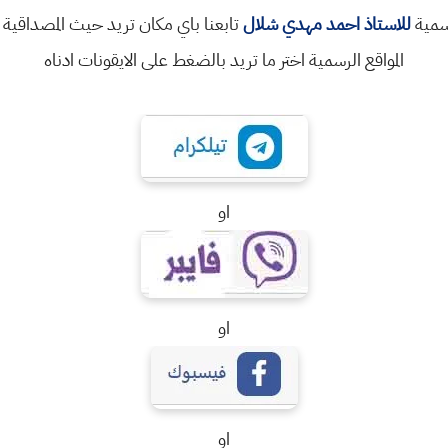
رسمية
للاستاذ احمد مهدي شلال
تابعنا باي مكان تريد حيث المصداقية 
المواقع الرسمية اختر ما تريد بالضغط على الايقونات ادناه
او
او
او