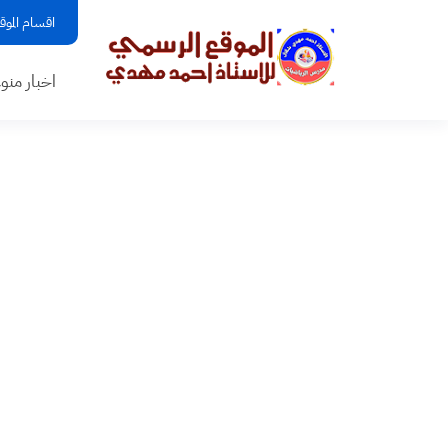
اقسام الموق
اخبار منو