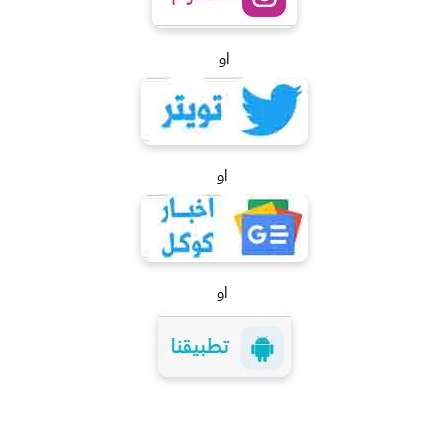
او
او
او