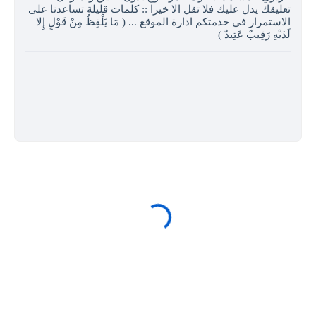
تعليقك يدل عليك فلا تقل الا خيرا :: كلمات قليلة تساعدنا على
الاستمرار في خدمتكم ادارة الموقع ... ( مَا يَلْفِظُ مِنْ قَوْلٍ إِلا
لَدَيْهِ رَقِيبٌ عَتِيدٌ )