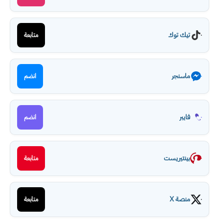
تيك توك
متابعة
ماسنجر
انضم
فايبر
انضم
بينتيريست
متابعة
منصة X
متابعة