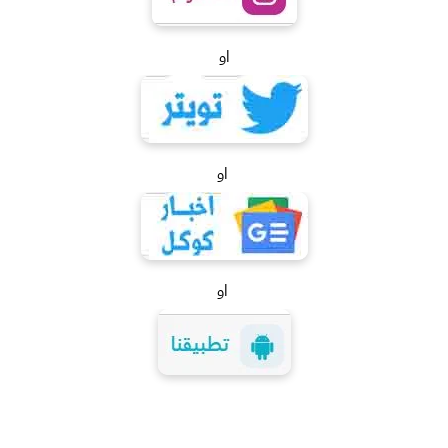
او
او
او