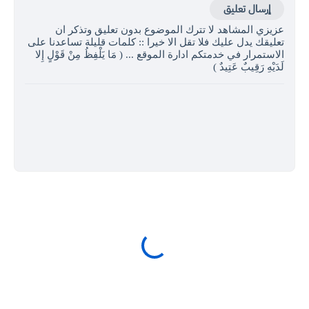
إرسال تعليق
عزيزي المشاهد لا تترك الموضوع بدون تعليق وتذكر ان
تعليقك يدل عليك فلا تقل الا خيرا :: كلمات قليلة تساعدنا على
الاستمرار في خدمتكم ادارة الموقع ... ( مَا يَلْفِظُ مِنْ قَوْلٍ إِلا
لَدَيْهِ رَقِيبٌ عَتِيدٌ )