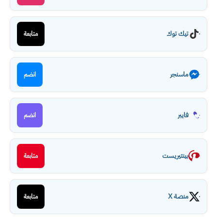
تيك توك
متابعة
ماسنجر
انضم
فايبر
انضم
بينتيريست
متابعة
منصة X
متابعة