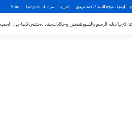
ع
ارشيف موقع الاستاذ احمد مهدي
اتصل بنا
سياسة الخصوصية
Viber
عه
التربية
تعلم الرسم بالصور
قصص وحكايات
نبذة مختصرة
كلمة يوم الخم