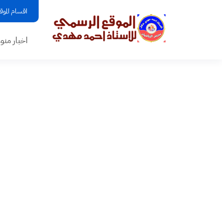
اقسام الموق
اخبار منو