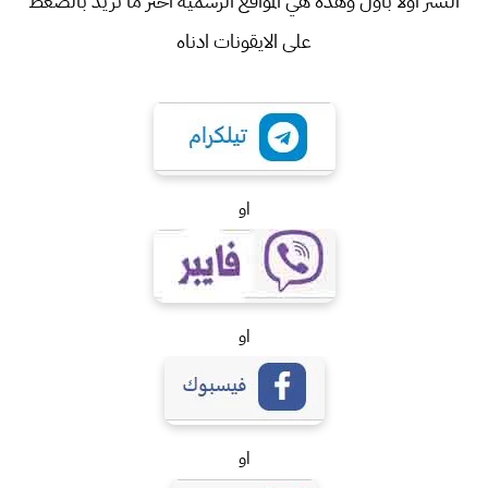
النشر اولا باول وهذه هي المواقع الرسمية اختر ما تريد بالضغط
على الايقونات ادناه
او
او
او