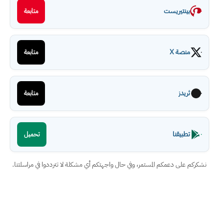
بينتيريست
متابعة
منصة X
متابعة
ثريدز
متابعة
تطبيقنا
تحميل
نشكركم على دعمكم المستمر، وفي حال واجهتكم أي مشكلة لا تترددوا في مراسلتنا.