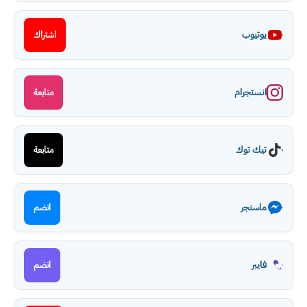
يوتيوب
اشتراك
انستجرام
متابعة
تيك توك
متابعة
ماسنجر
انضم
فايبر
انضم