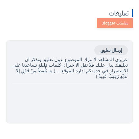
تعليقات
إرسال تعليق
عزيزي المشاهد لا تترك الموضوع بدون تعليق وتذكر ان
تعليقك يدل عليك فلا تقل الا خيرا :: كلمات قليلة تساعدنا على
الاستمرار في خدمتكم ادارة الموقع ... ( مَا يَلْفِظُ مِنْ قَوْلٍ إِلا
لَدَيْهِ رَقِيبٌ عَتِيدٌ )