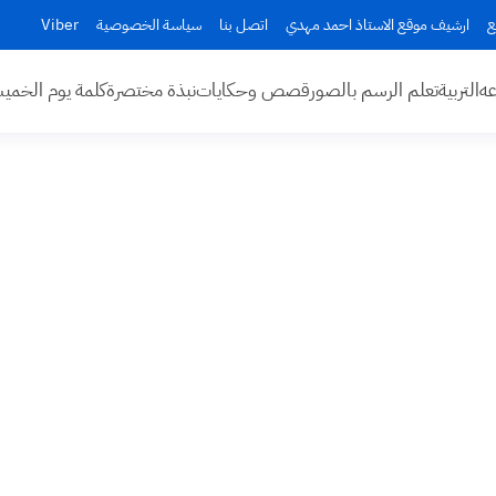
ع
ارشيف موقع الاستاذ احمد مهدي
اتصل بنا
سياسة الخصوصية
Viber
عه
التربية
تعلم الرسم بالصور
قصص وحكايات
نبذة مختصرة
كلمة يوم الخم