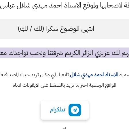
اصحابها ولموقع الاستاذ احمد مهدي شلال عباس ال
انتهى الموضوع شكرا (لك / لكِ)
م لك عزيزي الزائر الكريم شرفتنا ونحب تواجدك معن
رسمية
للاستاذ احمد مهدي شلال
تابعنا باي مكان تريد حيث المصداقية 
المواقع الرسمية اختر ما تريد بالضغط على الايقونات ادناه
او