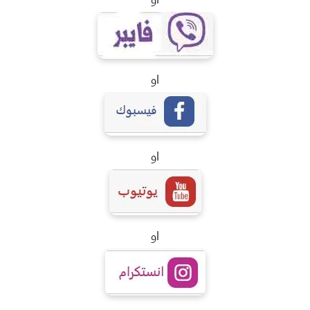
او
او
او