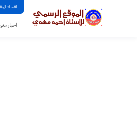
اقسام الموق
اخبار منو