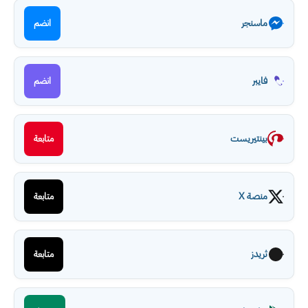
ماسنجر
انضم
فايبر
انضم
بينتيريست
متابعة
منصة X
متابعة
ثريدز
متابعة