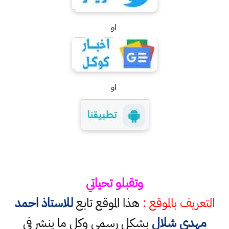
او
او
وتقبلو تحياتي
التعريف بالموقع :
هذا الموقع تابع
للاستاذ احمد
مهدي شلال
بشكل رسمي وكل ما ينشر في