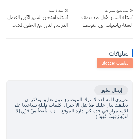
منذ بضع سنوات
منذ 2 سنة
أسئلة الشهر الأول بعد نصف
أسئلة امتحان الشهر الأول الفصل
السنة رياضيات اول متوسط
الدراسي الثاني مع الحلول لمادة...
تعليقات
إرسال تعليق
عزيزي المشاهد لا تترك الموضوع بدون تعليق وتذكر ان
تعليقك يدل عليك فلا تقل الا خيرا :: كلمات قليلة تساعدنا على
الاستمرار في خدمتكم ادارة الموقع ... ( مَا يَلْفِظُ مِنْ قَوْلٍ إِلا
لَدَيْهِ رَقِيبٌ عَتِيدٌ )