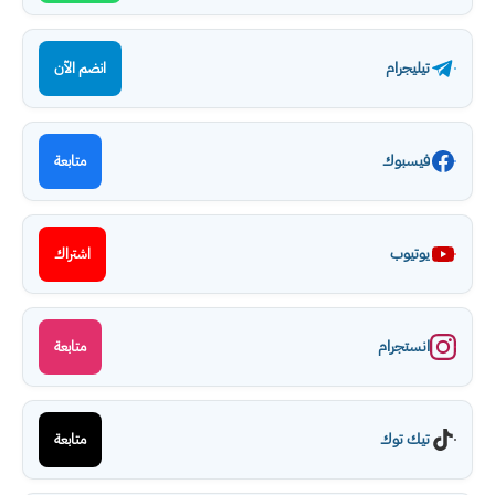
تيليجرام
انضم الآن
فيسبوك
متابعة
يوتيوب
اشتراك
انستجرام
متابعة
تيك توك
متابعة