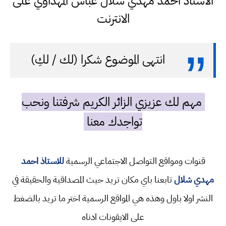
الاستاذ احمد مهدي شلال عباس المهداوي على
الانترنت
انتهى الموضوع شكرا (لك / لكِ)
مهم لك عزيزي الزائر الكريم شرفتنا ونحب
تواجدك معنا
قنوات ومواقع التواصل الاجتماعي الرسمية
للاستاذ احمد
مهدي شلال
تابعنا باي مكان تريد حيث المصداقية والحقيقة في
النشر اولا باول وهذه هي المواقع الرسمية اختر ما تريد بالضغط
على الايقونات ادناه