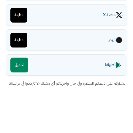
منصة X
متابعة
ثريدز
متابعة
تطبيقنا
تحميل
نشكركم على دعمكم المستمر، وفي حال واجهتكم أي مشكلة لا تترددوا في مراسلتنا.