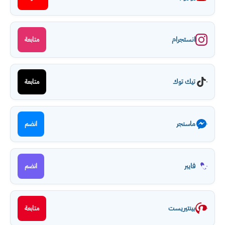
انستجرام
متابعة
تيك توك
متابعة
ماسنجر
انضم
فايبر
انضم
بينتيريست
متابعة