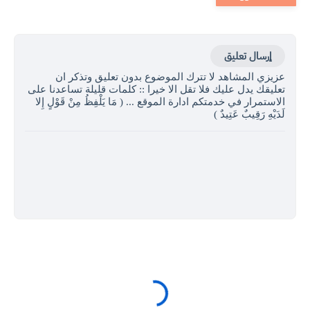
إرسال تعليق
عزيزي المشاهد لا تترك الموضوع بدون تعليق وتذكر ان
تعليقك يدل عليك فلا تقل الا خيرا :: كلمات قليلة تساعدنا على
الاستمرار في خدمتكم ادارة الموقع ... ( مَا يَلْفِظُ مِنْ قَوْلٍ إِلا
لَدَيْهِ رَقِيبٌ عَتِيدٌ )