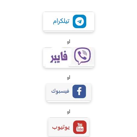
او
او
او