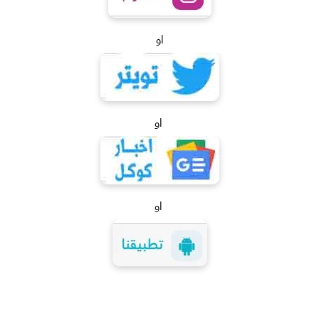
او
او
او