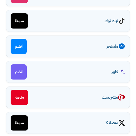
تيك توك
متابعة
ماسنجر
انضم
فايبر
انضم
بينتيريست
متابعة
منصة X
متابعة