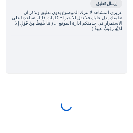
إرسال تعليق
عزيزي المشاهد لا تترك الموضوع بدون تعليق وتذكر ان
تعليقك يدل عليك فلا تقل الا خيرا :: كلمات قليلة تساعدنا على
الاستمرار في خدمتكم ادارة الموقع ... ( مَا يَلْفِظُ مِنْ قَوْلٍ إِلا
لَدَيْهِ رَقِيبٌ عَتِيدٌ )