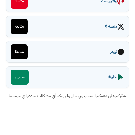
بينتيريست
متابعة
منصة X
متابعة
ثريدز
متابعة
تطبيقنا
تحميل
نشكركم على دعمكم المستمر، وفي حال واجهتكم أي مشكلة لا تترددوا في مراسلتنا.