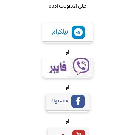
على الايقونات ادناه
او
او
او