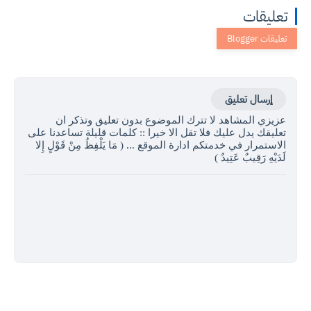
تعليقات
إرسال تعليق
عزيزي المشاهد لا تترك الموضوع بدون تعليق وتذكر ان
تعليقك يدل عليك فلا تقل الا خيرا :: كلمات قليلة تساعدنا على
الاستمرار في خدمتكم ادارة الموقع ... ( مَا يَلْفِظُ مِنْ قَوْلٍ إِلا
لَدَيْهِ رَقِيبٌ عَتِيدٌ )