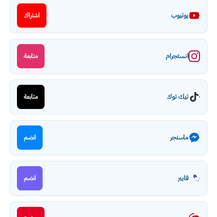
يوتيوب
اشتراك
انستجرام
متابعة
تيك توك
متابعة
ماسنجر
انضم
فايبر
انضم