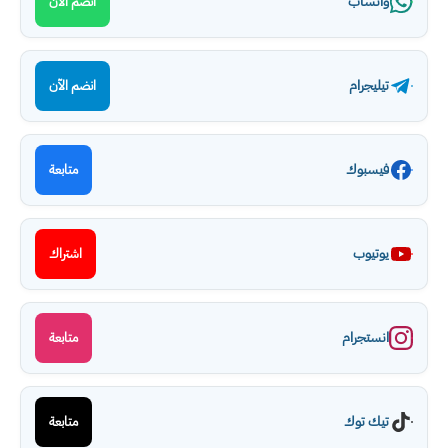
واتساب
انضم الآن
تيليجرام
انضم الآن
فيسبوك
متابعة
يوتيوب
اشتراك
انستجرام
متابعة
تيك توك
متابعة