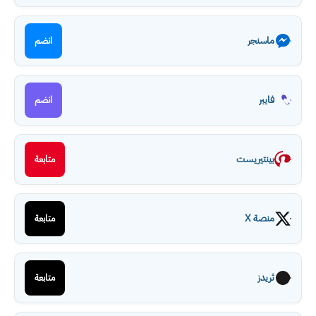
ماسنجر
انضم
فايبر
انضم
بينتيريست
متابعة
منصة X
متابعة
ثريدز
متابعة