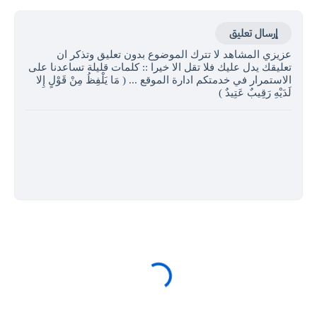
إرسال تعليق
عزيزي المشاهد لا تترك الموضوع بدون تعليق وتذكر ان
تعليقك يدل عليك فلا تقل الا خيرا :: كلمات قليلة تساعدنا على
الاستمرار في خدمتكم ادارة الموقع ... ( مَا يَلْفِظُ مِنْ قَوْلٍ إِلا
لَدَيْهِ رَقِيبٌ عَتِيدٌ )