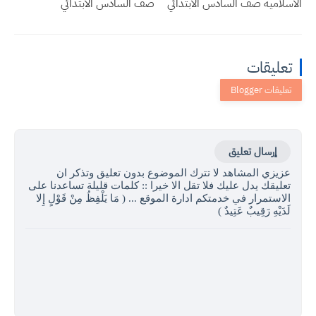
الاسلامية صف السادس الابتدائي
صف السادس الابتدائي
تعليقات
إرسال تعليق
عزيزي المشاهد لا تترك الموضوع بدون تعليق وتذكر ان
تعليقك يدل عليك فلا تقل الا خيرا :: كلمات قليلة تساعدنا على
الاستمرار في خدمتكم ادارة الموقع ... ( مَا يَلْفِظُ مِنْ قَوْلٍ إِلا
لَدَيْهِ رَقِيبٌ عَتِيدٌ )