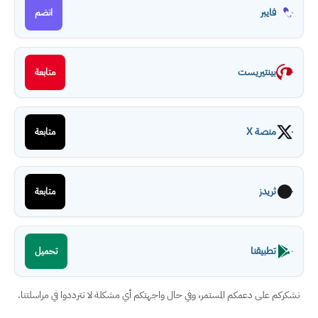
فايبر
انضم
بينتيريست
متابعة
منصة X
متابعة
ثريدز
متابعة
تطبيقنا
تحميل
نشكركم على دعمكم المستمر، وفي حال واجهتكم أي مشكلة لا تترددوا في مراسلتنا.