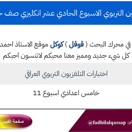
ون التربوي الاسبوع الحادي عشر انكليزي صف
تب في محرك البحث (
قوقل
)
كوكل
موقع الاستاذ احم
كل شيء جديد ومميز معنا محبكم لاتنسون احبكم
اختبارات التلفزيون التربوي العراقي
خامس اعدادي اسبوع 11