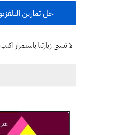
حل تمارين التلفزي
لا تنسى زيارتنا باستمرار اك