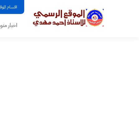
اقسام الموق
اخبار منو