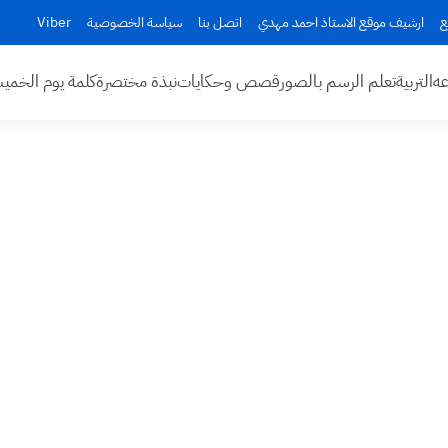
ع
ارشيف موقع الاستاذ احمد مهدي
اتصل بنا
سياسة الخصوصية
Viber
عه
التربية
تعلم الرسم بالصور
قصص وحكايات
نبذة مختصرة
كلمة يوم الخم