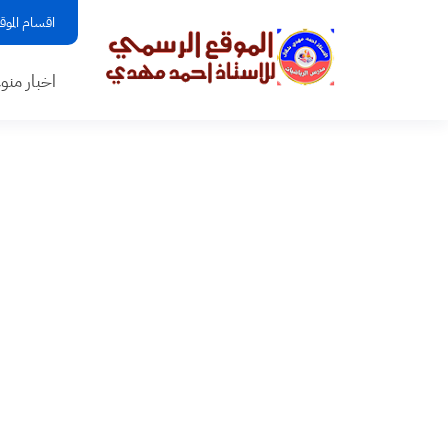
اقسام الموق
اخبار منو