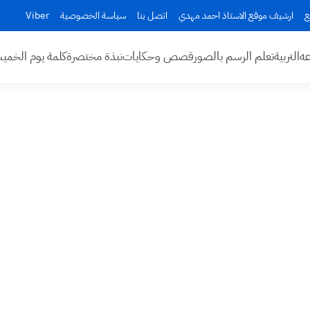
ع
ارشيف موقع الاستاذ احمد مهدي
اتصل بنا
سياسة الخصوصية
Viber
عه
التربية
تعلم الرسم بالصور
قصص وحكايات
نبذة مختصرة
كلمة يوم الخم