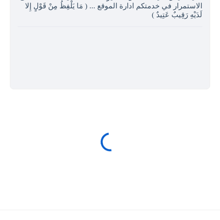
الاستمرار في خدمتكم ادارة الموقع ... ( مَا يَلْفِظُ مِنْ قَوْلٍ إِلا
لَدَيْهِ رَقِيبٌ عَتِيدٌ )