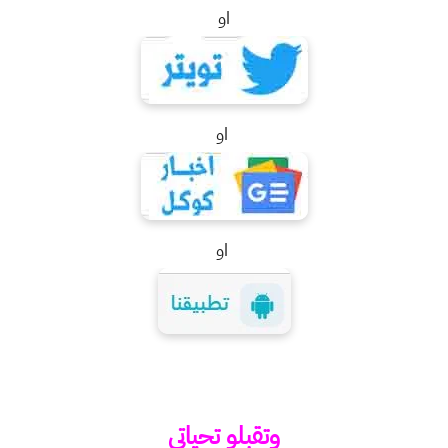
او
او
او
وتقبلو تحياتي