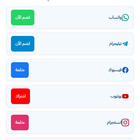
واتساب
انضم الآن
تيليجرام
انضم الآن
فيسبوك
متابعة
يوتيوب
اشتراك
انستجرام
متابعة