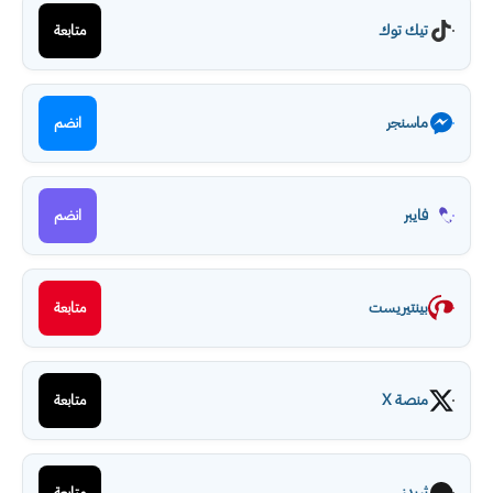
تيك توك
متابعة
ماسنجر
انضم
فايبر
انضم
بينتيريست
متابعة
منصة X
متابعة
ثريدز
متابعة