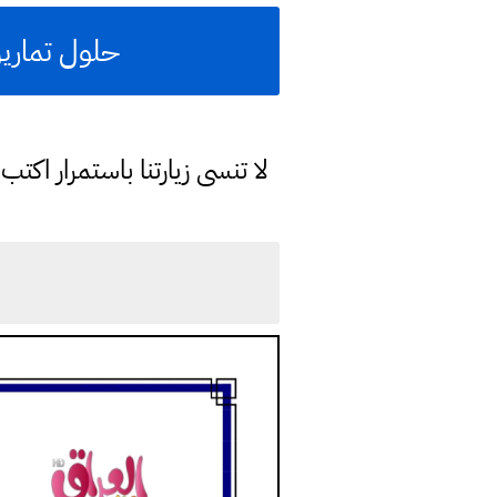
حلول تمارين
لا تنسى زيارتنا باستمرار اك