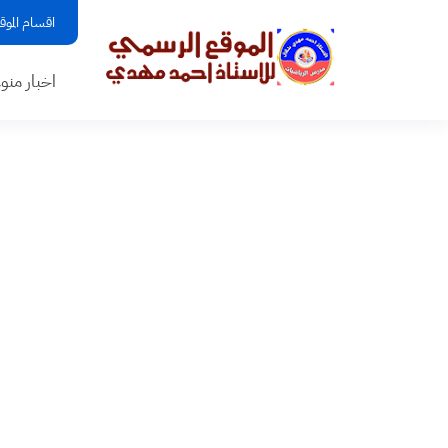
اقسام الموق
اخبار منو