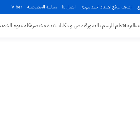
ع
ارشيف موقع الاستاذ احمد مهدي
اتصل بنا
سياسة الخصوصية
Viber
عه
التربية
تعلم الرسم بالصور
قصص وحكايات
نبذة مختصرة
كلمة يوم الخم