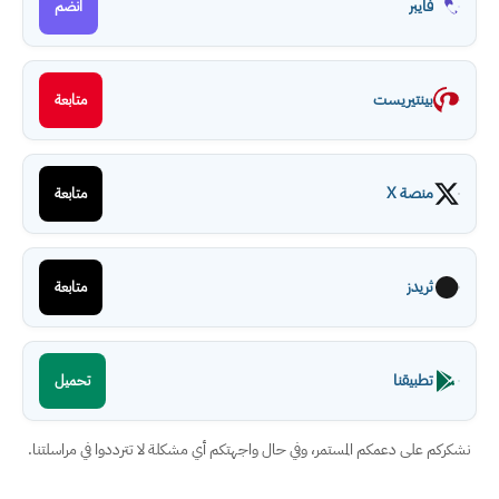
فايبر
انضم
بينتيريست
متابعة
منصة X
متابعة
ثريدز
متابعة
تطبيقنا
تحميل
نشكركم على دعمكم المستمر، وفي حال واجهتكم أي مشكلة لا تترددوا في مراسلتنا.