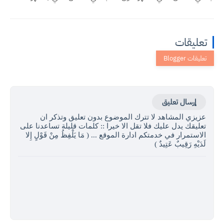
تعليقات
إرسال تعليق
عزيزي المشاهد لا تترك الموضوع بدون تعليق وتذكر ان
تعليقك يدل عليك فلا تقل الا خيرا :: كلمات قليلة تساعدنا على
الاستمرار في خدمتكم ادارة الموقع ... ( مَا يَلْفِظُ مِنْ قَوْلٍ إِلا
لَدَيْهِ رَقِيبٌ عَتِيدٌ )