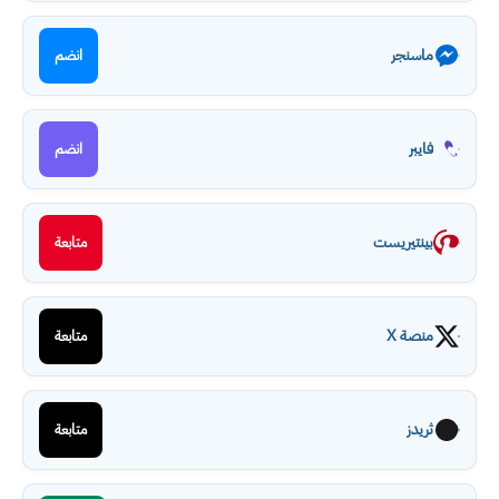
ماسنجر
انضم
فايبر
انضم
بينتيريست
متابعة
منصة X
متابعة
ثريدز
متابعة