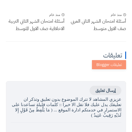
منذ عام
منذ عام
أسئلة امتحان الشهر الثاني العربي
أسئلة امتحان الشهر الثاني التربية
صف الاول متوسط
الاخلاقية صف الاول المتوسط
تعليقات
إرسال تعليق
عزيزي المشاهد لا تترك الموضوع بدون تعليق وتذكر ان
تعليقك يدل عليك فلا تقل الا خيرا :: كلمات قليلة تساعدنا على
الاستمرار في خدمتكم ادارة الموقع ... ( مَا يَلْفِظُ مِنْ قَوْلٍ إِلا
لَدَيْهِ رَقِيبٌ عَتِيدٌ )