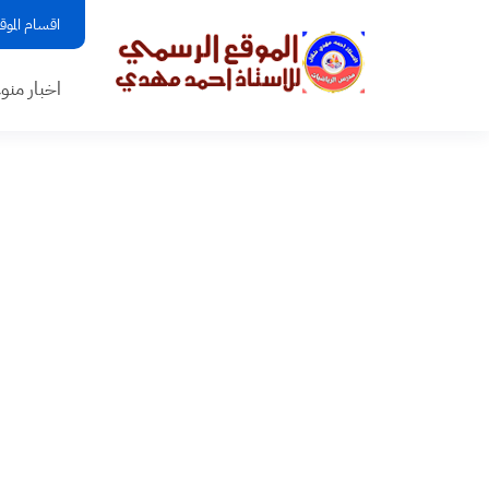
اقسام الموق
اخبار منو