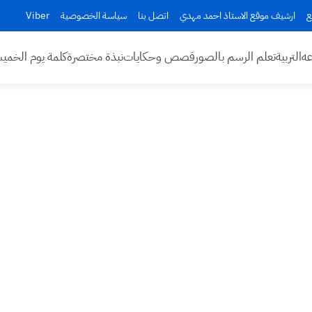
ع
ارشيف موقع الاستاذ احمد مهدي
اتصل بنا
سياسة الخصوصية
Viber
عه
التربية
تعلم الرسم بالصور
قصص وحكايات
نبذة مختصرة
كلمة يوم الخم