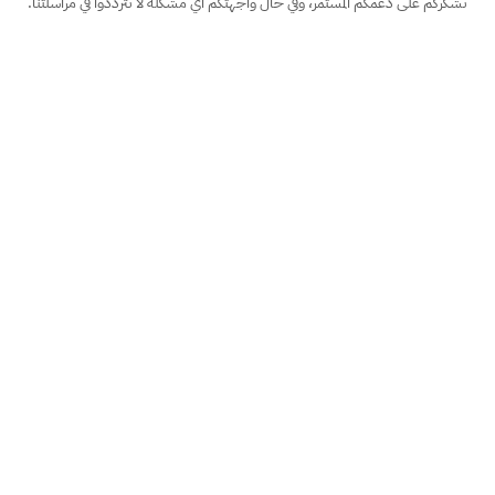
نشكركم على دعمكم المستمر، وفي حال واجهتكم أي مشكلة لا تترددوا في مراسلتنا.