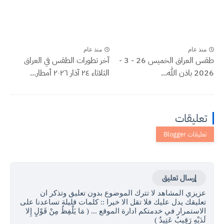
منذ عام
منذ عام
طقس العراق الخميس 26 - 3 -
آخر تطورات الطقس في العراق
2026 باذن الله...
الثلاثاء ٢٤ آذار ٢٠٢٦ أمطار...
تعليقات
إرسال تعليق
عزيزي المشاهد لا تترك الموضوع بدون تعليق وتذكر ان
تعليقك يدل عليك فلا تقل الا خيرا :: كلمات قليلة تساعدنا على
الاستمرار في خدمتكم ادارة الموقع ... ( مَا يَلْفِظُ مِنْ قَوْلٍ إِلا
لَدَيْهِ رَقِيبٌ عَتِيدٌ )