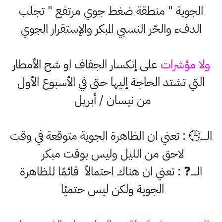
الجوية " منطقة ضغط جوي مرتفع " تجلب
الدفء والحّر النسبي المبكر والإستقرار الجوي
ولا مؤشرات
على إنكسار الجفاف او شح الأمطار
التي تشتد الحاجة إليها حتى في الأسبوع الأول
من نيسان / أبريل
الــــ🕒 : تعني ان الظاهرة الجوية متوقعة في وقت
لاحق من الليل وليس بوقت مبكر
الــــ❓️ : تعني ان هناك احتمالاً قائمًا للظاهرة
الجوية ولكن ليس حتميًا