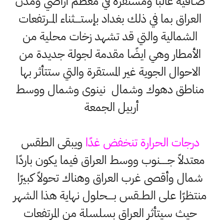
صـافية غالبًا ومستقرة في معظم أراضي ومدن
العراق بما في ذلك بغداد بإستــــثناء المــرتفعات
الشمالية والتي قد تشهد زخات محلية من
الأمطار وهي ايضًا مقدمة لجولة جديدة من
الاحوال الجوية غير المستقرة والتي ستتأثر بها
مناطق دهوك وشمال نينوى وشمال ووسط
أربيل الجمعة
درجات الحرارة تنخفض غدًا
ويبقى الطقس
معتدلاً جـــــنوب ووسط العراق فيما يكون باردًا
شمال وأقصى غرب العراق وهناك تحولاً كبيرًا
منتظرًا على الطــقس بــــحلول نهاية هذا الشهر
حيث سيتأثر العراق بسلسلة من المرتفعات