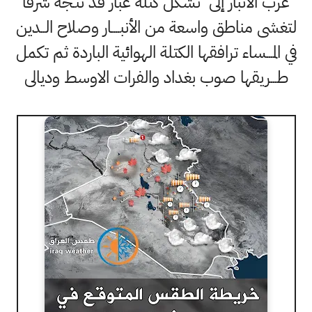
غرب الأنبار إلى تشكل كتلة غبار قد تتـجه شرقًا
لتغشى مناطق واسعة من الأنبــــار وصلاح الــدين
في المـــساء ترافقها الكتلة الهوائية الباردة ثم تكمل
طـــريقها صوب بغداد والفرات الاوسط وديالى