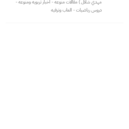
مهدي شلال ) مقالات منوعه - اخبار تربويه ومنوعه -
دروس رياضيات - العاب وترفيه