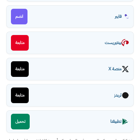
فايبر
انضم
بينتيريست
متابعة
منصة X
متابعة
ثريدز
متابعة
تطبيقنا
تحميل