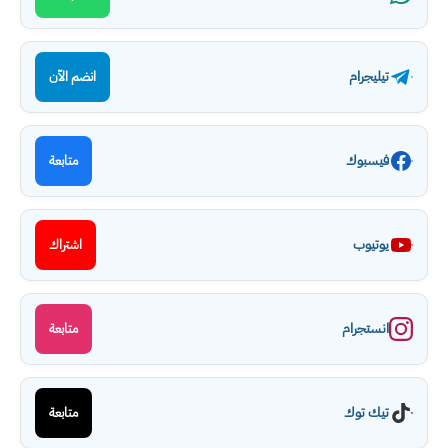
تيليجرام
انضم الآن
فيسبوك
متابعة
يوتيوب
اشتراك
انستجرام
متابعة
تيك توك
متابعة