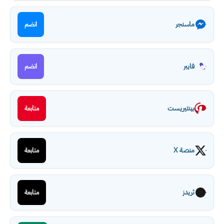
ماسنجر
انضم
فايبر
انضم
بينتيريست
متابعة
منصة X
متابعة
ثريدز
متابعة