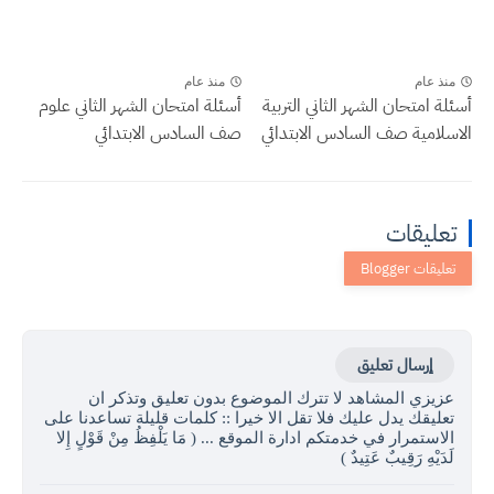
منذ عام
منذ عام
أسئلة امتحان الشهر الثاني التربية
أسئلة امتحان الشهر الثاني علوم
الاسلامية صف السادس الابتدائي
صف السادس الابتدائي
تعليقات
إرسال تعليق
عزيزي المشاهد لا تترك الموضوع بدون تعليق وتذكر ان
تعليقك يدل عليك فلا تقل الا خيرا :: كلمات قليلة تساعدنا على
الاستمرار في خدمتكم ادارة الموقع ... ( مَا يَلْفِظُ مِنْ قَوْلٍ إِلا
لَدَيْهِ رَقِيبٌ عَتِيدٌ )