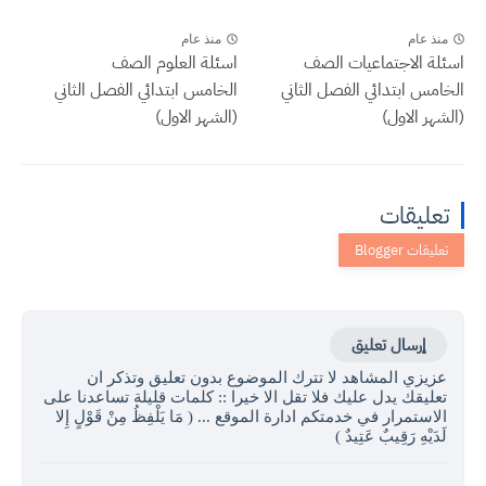
منذ عام
منذ عام
اسئلة الاجتماعيات الصف
اسئلة العلوم الصف
الخامس ابتدائي الفصل الثاني
الخامس ابتدائي الفصل الثاني
(الشهر الاول)
(الشهر الاول)
تعليقات
إرسال تعليق
عزيزي المشاهد لا تترك الموضوع بدون تعليق وتذكر ان
تعليقك يدل عليك فلا تقل الا خيرا :: كلمات قليلة تساعدنا على
الاستمرار في خدمتكم ادارة الموقع ... ( مَا يَلْفِظُ مِنْ قَوْلٍ إِلا
لَدَيْهِ رَقِيبٌ عَتِيدٌ )