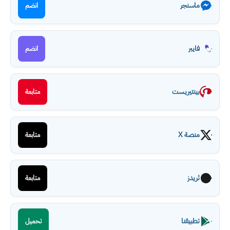
ماسنجر
انضم
فايبر
انضم
بينتيريست
متابعة
منصة X
متابعة
ثريدز
متابعة
تطبيقنا
تحميل