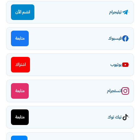
تيليجرام
انضم الآن
فيسبوك
متابعة
يوتيوب
اشتراك
انستجرام
متابعة
تيك توك
متابعة