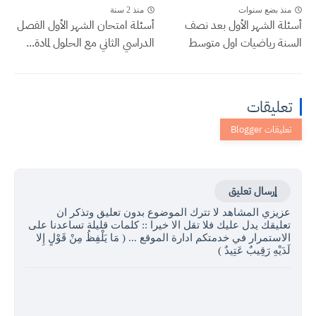
منذ بضع سنوات
منذ 2 سنة
أسئلة الشهر الأول بعد نصف
أسئلة امتحان الشهر الأول الفصل
السنة رياضيات اول متوسط
الدراسي الثاني مع الحلول لمادة...
تعليقات
إرسال تعليق
عزيزي المشاهد لا تترك الموضوع بدون تعليق وتذكر ان
تعليقك يدل عليك فلا تقل الا خيرا :: كلمات قليلة تساعدنا على
الاستمرار في خدمتكم ادارة الموقع ... ( مَا يَلْفِظُ مِنْ قَوْلٍ إِلا
لَدَيْهِ رَقِيبٌ عَتِيدٌ )