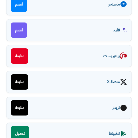
ماسنجر
انضم
فايبر
انضم
بينتيريست
متابعة
منصة X
متابعة
ثريدز
متابعة
تطبيقنا
تحميل