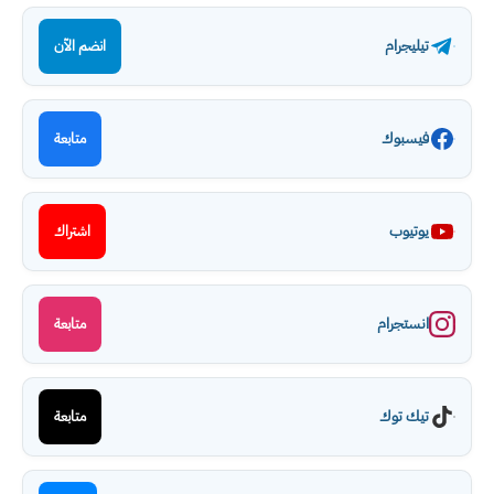
تيليجرام
انضم الآن
فيسبوك
متابعة
يوتيوب
اشتراك
انستجرام
متابعة
تيك توك
متابعة