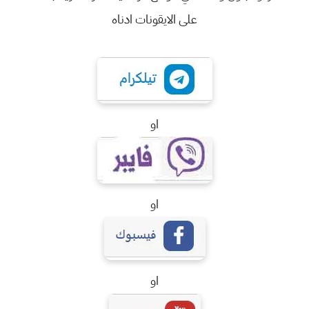
على الايقونات ادناه
او
او
او