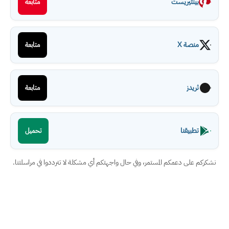
بينتيريست
متابعة
منصة X
متابعة
ثريدز
متابعة
تطبيقنا
تحميل
نشكركم على دعمكم المستمر، وفي حال واجهتكم أي مشكلة لا تترددوا في مراسلتنا.