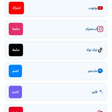
يوتيوب
اشتراك
انستجرام
متابعة
تيك توك
متابعة
ماسنجر
انضم
فايبر
انضم