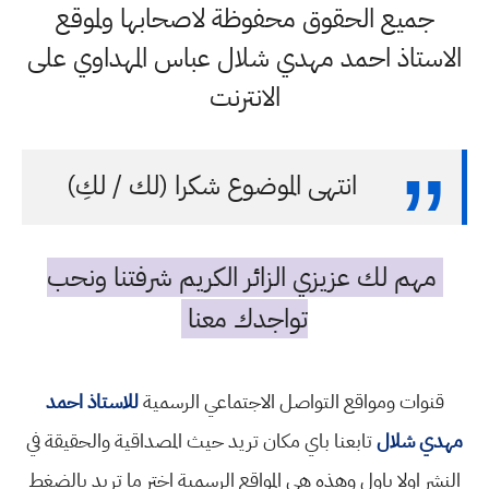
جميع الحقوق محفوظة لاصحابها ولموقع
الاستاذ احمد مهدي شلال عباس المهداوي على
الانترنت
انتهى الموضوع شكرا (لك / لكِ)
مهم لك عزيزي الزائر الكريم شرفتنا ونحب
تواجدك معنا
قنوات ومواقع التواصل الاجتماعي الرسمية
للاستاذ احمد
مهدي شلال
تابعنا باي مكان تريد حيث المصداقية والحقيقة في
النشر اولا باول وهذه هي المواقع الرسمية اختر ما تريد بالضغط