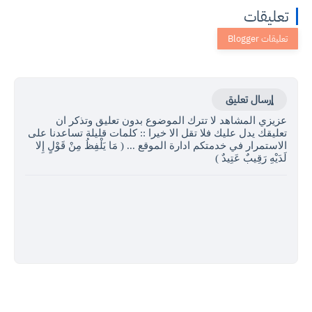
تعليقات
إرسال تعليق
عزيزي المشاهد لا تترك الموضوع بدون تعليق وتذكر ان
تعليقك يدل عليك فلا تقل الا خيرا :: كلمات قليلة تساعدنا على
الاستمرار في خدمتكم ادارة الموقع ... ( مَا يَلْفِظُ مِنْ قَوْلٍ إِلا
لَدَيْهِ رَقِيبٌ عَتِيدٌ )