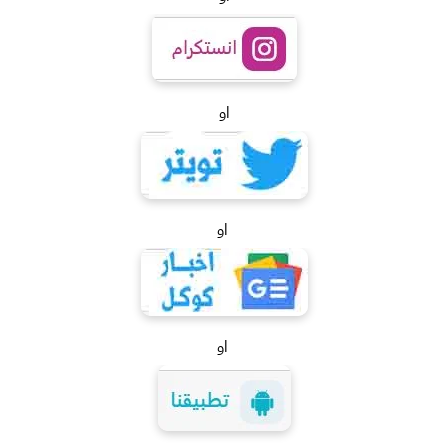
او
او
او