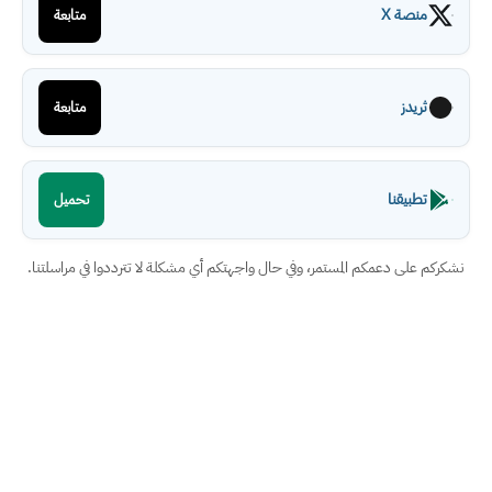
منصة X
متابعة
ثريدز
متابعة
تطبيقنا
تحميل
نشكركم على دعمكم المستمر، وفي حال واجهتكم أي مشكلة لا تترددوا في مراسلتنا.