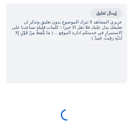
إرسال تعليق
عزيزي المشاهد لا تترك الموضوع بدون تعليق وتذكر ان
تعليقك يدل عليك فلا تقل الا خيرا :: كلمات قليلة تساعدنا على
الاستمرار في خدمتكم ادارة الموقع ... ( مَا يَلْفِظُ مِنْ قَوْلٍ إِلا
لَدَيْهِ رَقِيبٌ عَتِيدٌ )