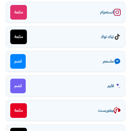
انستجرام
متابعة
تيك توك
متابعة
ماسنجر
انضم
فايبر
انضم
بينتيريست
متابعة