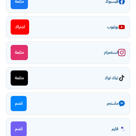
فيسبوك
متابعة
يوتيوب
اشتراك
انستجرام
متابعة
تيك توك
متابعة
ماسنجر
انضم
فايبر
انضم