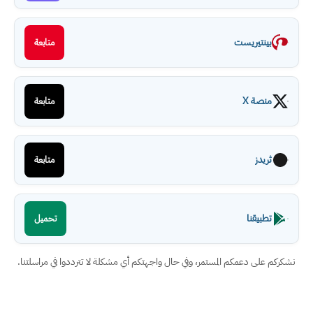
بينتيريست
متابعة
منصة X
متابعة
ثريدز
متابعة
تطبيقنا
تحميل
نشكركم على دعمكم المستمر، وفي حال واجهتكم أي مشكلة لا تترددوا في مراسلتنا.