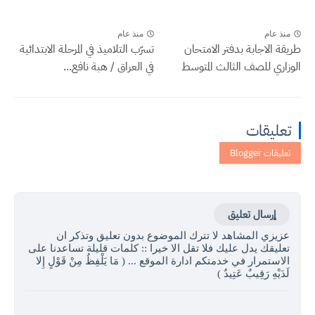
منذ عام
منذ عام
طريقة الاجابة بدفتر الامتحان
تسرّب التلاميذ في المرحلة الابتدائية
الوزاري للصف الثالث المتوسط
في العراق / هبة نافع...
تعليقات
إرسال تعليق
عزيزي المشاهد لا تترك الموضوع بدون تعليق وتذكر ان
تعليقك يدل عليك فلا تقل الا خيرا :: كلمات قليلة تساعدنا على
الاستمرار في خدمتكم ادارة الموقع ... ( مَا يَلْفِظُ مِنْ قَوْلٍ إِلا
لَدَيْهِ رَقِيبٌ عَتِيدٌ )