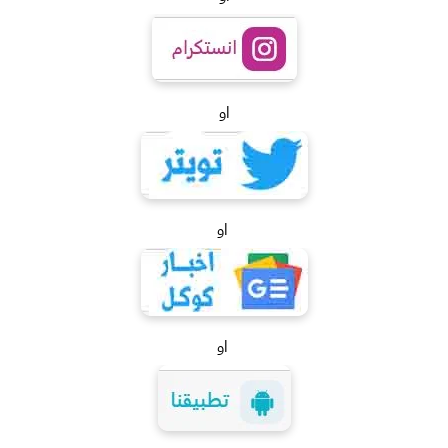
او
او
او