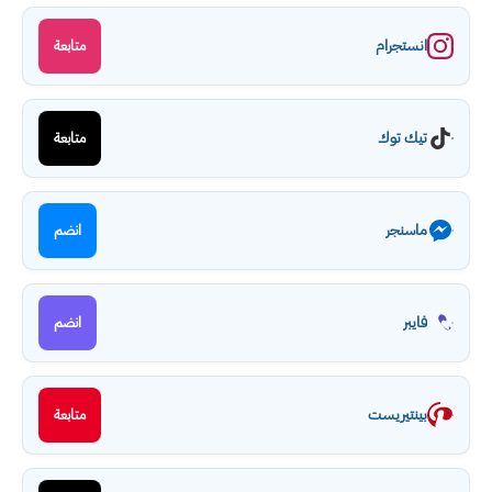
انستجرام
متابعة
تيك توك
متابعة
ماسنجر
انضم
فايبر
انضم
بينتيريست
متابعة