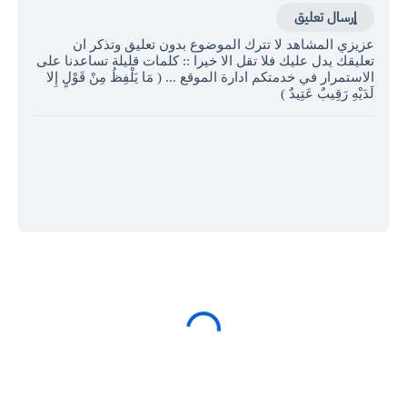
إرسال تعليق
عزيزي المشاهد لا تترك الموضوع بدون تعليق وتذكر ان
تعليقك يدل عليك فلا تقل الا خيرا :: كلمات قليلة تساعدنا على
الاستمرار في خدمتكم ادارة الموقع ... ( مَا يَلْفِظُ مِنْ قَوْلٍ إِلا
لَدَيْهِ رَقِيبٌ عَتِيدٌ )