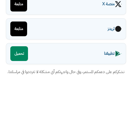
منصة X
متابعة
ثريدز
متابعة
تطبيقنا
تحميل
نشكركم على دعمكم المستمر، وفي حال واجهتكم أي مشكلة لا تترددوا في مراسلتنا.