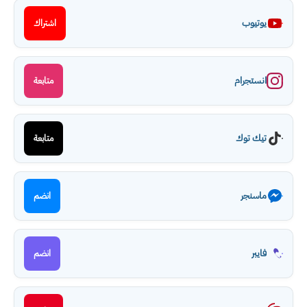
يوتيوب
اشتراك
انستجرام
متابعة
تيك توك
متابعة
ماسنجر
انضم
فايبر
انضم