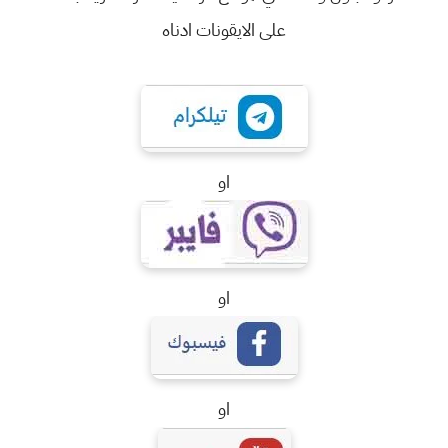
على الايقونات ادناه
او
او
او