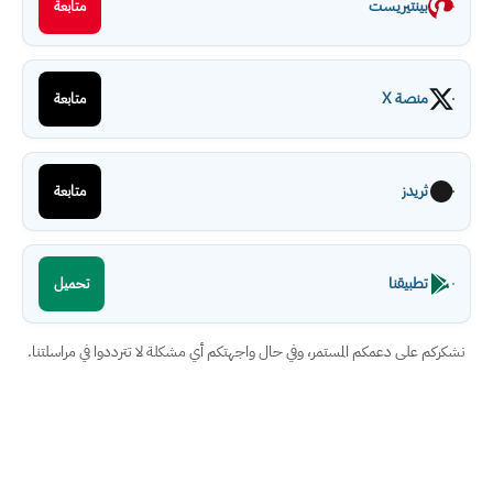
بينتيريست
متابعة
منصة X
متابعة
ثريدز
متابعة
تطبيقنا
تحميل
نشكركم على دعمكم المستمر، وفي حال واجهتكم أي مشكلة لا تترددوا في مراسلتنا.