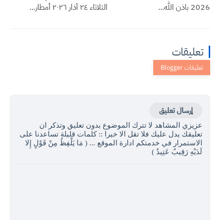
2026 باذن الله...
الثلاثاء ٢٤ آذار ٢٠٢٦ أمطار...
تعليقات
إرسال تعليق
عزيزي المشاهد لا تترك الموضوع بدون تعليق وتذكر ان
تعليقك يدل عليك فلا تقل الا خيرا :: كلمات قليلة تساعدنا على
الاستمرار في خدمتكم ادارة الموقع ... ( مَا يَلْفِظُ مِنْ قَوْلٍ إِلا
لَدَيْهِ رَقِيبٌ عَتِيدٌ )