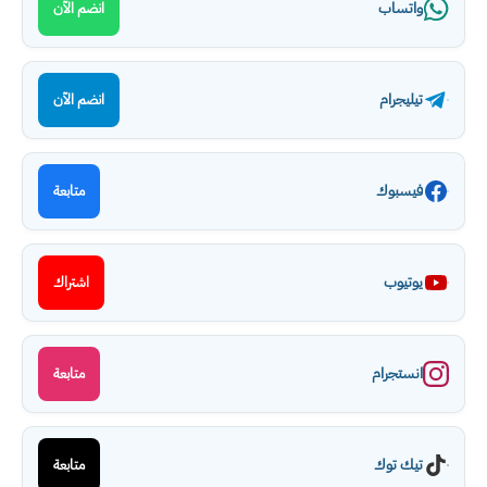
واتساب
انضم الآن
تيليجرام
انضم الآن
فيسبوك
متابعة
يوتيوب
اشتراك
انستجرام
متابعة
تيك توك
متابعة