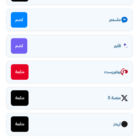
ماسنجر
انضم
فايبر
انضم
بينتيريست
متابعة
منصة X
متابعة
ثريدز
متابعة