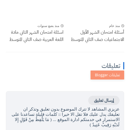
منذ عام
منذ بضع سنوات
أسئلة امتحان الشهر الأول
اسئلة امتحان الشهر الثاني مادة
الاجتماعيات صف الثاني المتوسط
اللغة العربية صف الثاني المتوسط
تعليقات
إرسال تعليق
عزيزي المشاهد لا تترك الموضوع بدون تعليق وتذكر ان
تعليقك يدل عليك فلا تقل الا خيرا :: كلمات قليلة تساعدنا على
الاستمرار في خدمتكم ادارة الموقع ... ( مَا يَلْفِظُ مِنْ قَوْلٍ إِلا
لَدَيْهِ رَقِيبٌ عَتِيدٌ )