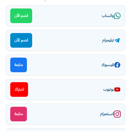
واتساب
انضم الآن
تيليجرام
انضم الآن
فيسبوك
متابعة
يوتيوب
اشتراك
انستجرام
متابعة