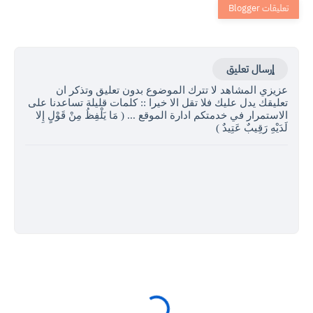
إرسال تعليق
عزيزي المشاهد لا تترك الموضوع بدون تعليق وتذكر ان
تعليقك يدل عليك فلا تقل الا خيرا :: كلمات قليلة تساعدنا على
الاستمرار في خدمتكم ادارة الموقع ... ( مَا يَلْفِظُ مِنْ قَوْلٍ إِلا
لَدَيْهِ رَقِيبٌ عَتِيدٌ )