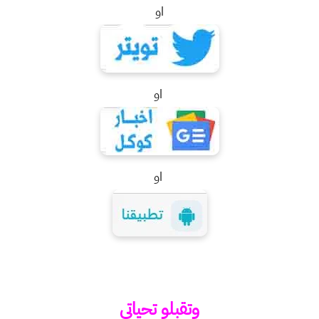
او
او
او
وتقبلو تحياتي