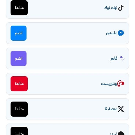
تيك توك
متابعة
ماسنجر
انضم
فايبر
انضم
بينتيريست
متابعة
منصة X
متابعة
ثريدز
متابعة