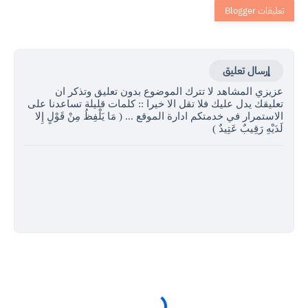
إرسال تعليق
عزيزي المشاهد لا تترك الموضوع بدون تعليق وتذكر ان
تعليقك يدل عليك فلا تقل الا خيرا :: كلمات قليلة تساعدنا على
الاستمرار في خدمتكم ادارة الموقع ... ( مَا يَلْفِظُ مِنْ قَوْلٍ إِلا
لَدَيْهِ رَقِيبٌ عَتِيدٌ )