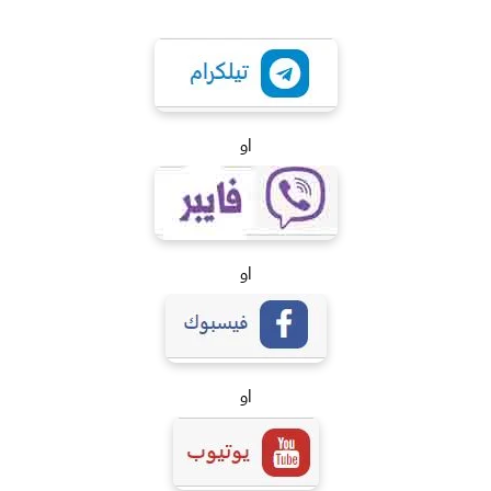
او
او
او