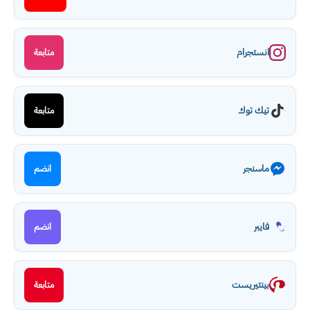
انستجرام
متابعة
تيك توك
متابعة
ماسنجر
انضم
فايبر
انضم
بينتيريست
متابعة