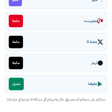
بينتيريست
متابعة
منصة X
متابعة
ثريدز
متابعة
تطبيقنا
تحميل
نشكركم على دعمكم المستمر، وفي حال واجهتكم أي مشكلة لا تترددوا في مراسلتنا.