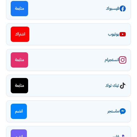
فيسبوك
متابعة
يوتيوب
اشتراك
انستجرام
متابعة
تيك توك
متابعة
ماسنجر
انضم
فايبر
انضم