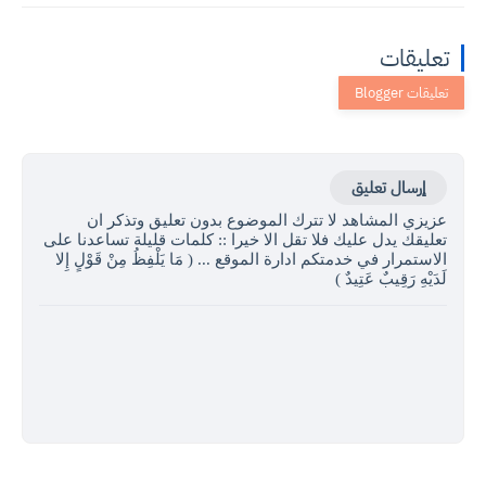
تعليقات
إرسال تعليق
عزيزي المشاهد لا تترك الموضوع بدون تعليق وتذكر ان
تعليقك يدل عليك فلا تقل الا خيرا :: كلمات قليلة تساعدنا على
الاستمرار في خدمتكم ادارة الموقع ... ( مَا يَلْفِظُ مِنْ قَوْلٍ إِلا
لَدَيْهِ رَقِيبٌ عَتِيدٌ )