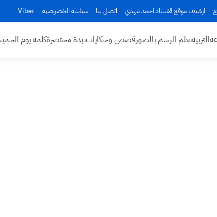
ع
ارشيف موقع الاستاذ احمد مهدي
اتصل بنا
سياسة الخصوصية
Viber
عه
التربية
تعلم الرسم بالصور
قصص وحكايات
نبذة مختصرة
كلمة يوم الخم