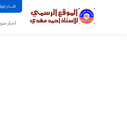
اقسام الموق
اخبار منو