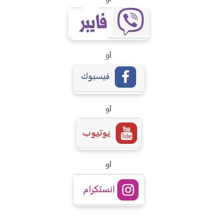
او
او
او