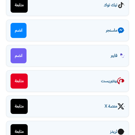
تيك توك
متابعة
ماسنجر
انضم
فايبر
انضم
بينتيريست
متابعة
منصة X
متابعة
ثريدز
متابعة