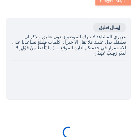
إرسال تعليق
عزيزي المشاهد لا تترك الموضوع بدون تعليق وتذكر ان
تعليقك يدل عليك فلا تقل الا خيرا :: كلمات قليلة تساعدنا على
الاستمرار في خدمتكم ادارة الموقع ... ( مَا يَلْفِظُ مِنْ قَوْلٍ إِلا
لَدَيْهِ رَقِيبٌ عَتِيدٌ )