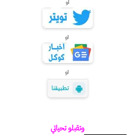
او
او
او
وتقبلو تحياتي