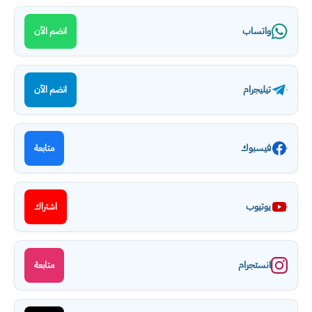
واتساب
انضم الآن
تيليجرام
انضم الآن
فيسبوك
متابعة
يوتيوب
اشتراك
انستجرام
متابعة