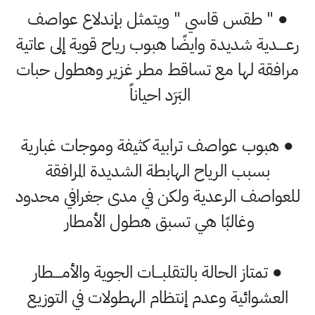
● " طقس قاسي " ويتمثل بإندلاع عواصف
رعــــدية شديدة وايضًا هبوب رياح قوية إلى عاتية
مرافقة لها مع تساقط مطر غزير وهطول حبات
البَرَد احياناً
● هبوب عواصف ترابية كثيفة وموجات غبارية
بسبب الرياح الهابطة الشديدة المرافقة
للعواصف الرعدية ولكن في مدى جغرافي محدود
وغالبًا هي تسبق هطول الأمطار
● تمتاز الحالة بالتقلبـــات الجوية والأمــــطار
العشوائية وعدم إنتظام الهطولات في التوزيع