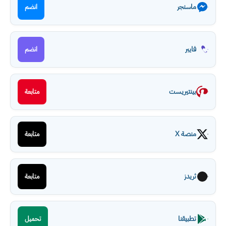
ماسنجر
انضم
فايبر
انضم
بينتيريست
متابعة
منصة X
متابعة
ثريدز
متابعة
تطبيقنا
تحميل