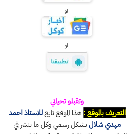
او
او
وتقبلو تحياتي
التعريف بالموقع :
هذا الموقع تابع
للاستاذ احمد
مهدي شلال
بشكل رسمي وكل ما ينشر في