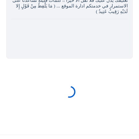
تعليقك يدل عليك فلا تقل الا خيرا :: كلمات قليلة تساعدنا على
الاستمرار في خدمتكم ادارة الموقع ... ( مَا يَلْفِظُ مِنْ قَوْلٍ إِلا
لَدَيْهِ رَقِيبٌ عَتِيدٌ )