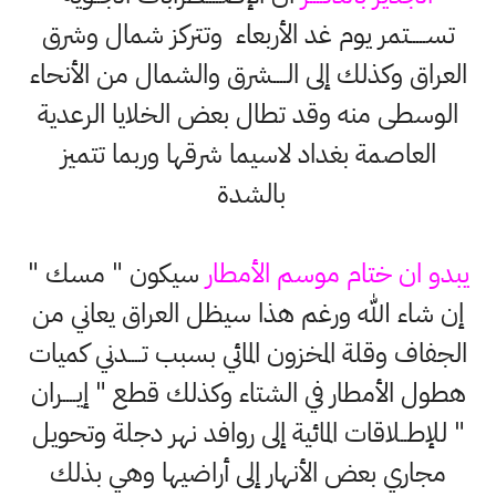
تســـــتمر يوم غد الأربعاء وتتركز شمال وشرق
العراق وكذلك إلى الــــشرق والشمال من الأنحاء
الوسطى منه وقد تطال بعض الخلايا الرعدية
العاصمة بغداد لاسيما شرقها وربما تتميز
بالشدة
يبدو ان ختام موسم الأمطار
سيكون " مسك "
إن شاء الله ورغم هذا سيظل العراق يعاني من
الجفاف وقلة المخزون المائي بسبب تــــدني كميات
هطول الأمطار في الشتاء وكذلك قطع " إيــــران
" للإطــلاقات المائية إلى روافد نهر دجلة وتحويل
مجاري بعض الأنهار إلى أراضيها وهي بذلك