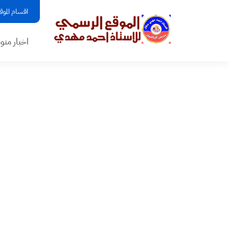
اقسام الموق
اخبار منو