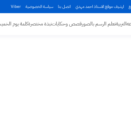
ع
ارشيف موقع الاستاذ احمد مهدي
اتصل بنا
سياسة الخصوصية
Viber
عه
التربية
تعلم الرسم بالصور
قصص وحكايات
نبذة مختصرة
كلمة يوم الخم