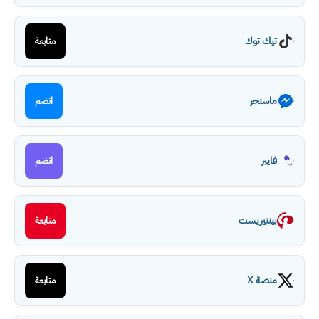
تيك توك
متابعة
ماسنجر
انضم
فايبر
انضم
بينتيريست
متابعة
منصة X
متابعة