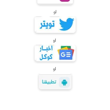
او
او
او