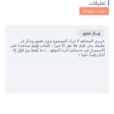
تعليقات
إرسال تعليق
عزيزي المشاهد لا تترك الموضوع بدون تعليق وتذكر ان
تعليقك يدل عليك فلا تقل الا خيرا :: كلمات قليلة تساعدنا على
الاستمرار في خدمتكم ادارة الموقع ... ( مَا يَلْفِظُ مِنْ قَوْلٍ إِلا
لَدَيْهِ رَقِيبٌ عَتِيدٌ )