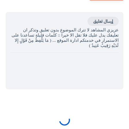
إرسال تعليق
عزيزي المشاهد لا تترك الموضوع بدون تعليق وتذكر ان
تعليقك يدل عليك فلا تقل الا خيرا :: كلمات قليلة تساعدنا على
الاستمرار في خدمتكم ادارة الموقع ... ( مَا يَلْفِظُ مِنْ قَوْلٍ إِلا
لَدَيْهِ رَقِيبٌ عَتِيدٌ )