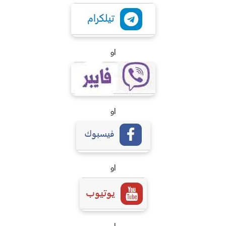
او
او
او