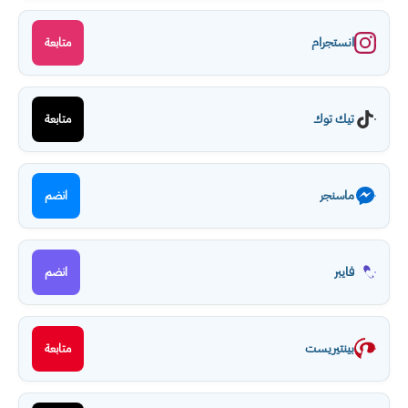
انستجرام
متابعة
تيك توك
متابعة
ماسنجر
انضم
فايبر
انضم
بينتيريست
متابعة