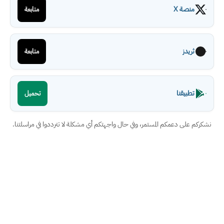
منصة X
متابعة
ثريدز
متابعة
تطبيقنا
تحميل
نشكركم على دعمكم المستمر، وفي حال واجهتكم أي مشكلة لا تترددوا في مراسلتنا.