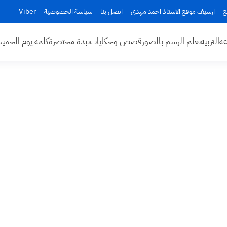
ع
ارشيف موقع الاستاذ احمد مهدي
اتصل بنا
سياسة الخصوصية
Viber
عه
التربية
تعلم الرسم بالصور
قصص وحكايات
نبذة مختصرة
كلمة يوم الخم