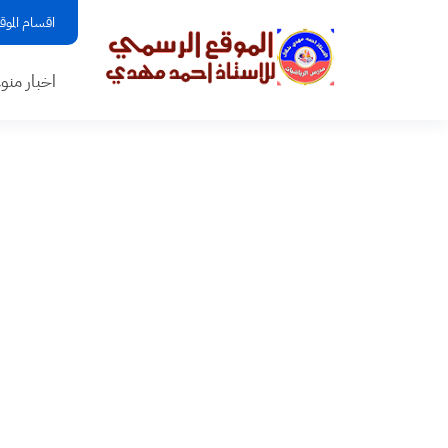
اقسام الموق
اخبار منو