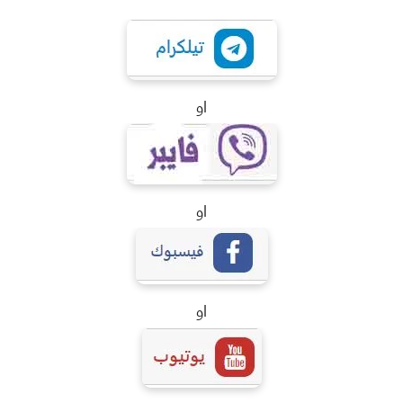
او
او
او