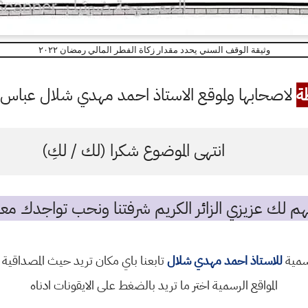
وثيقة الوقف السني يحدد مقدار زكاة الفطر المالي رمضان ٢٠٢٢
ة
لاصحابها ولموقع الاستاذ احمد مهدي شلال عباس ال
انتهى الموضوع شكرا (لك / لكِ)
م لك عزيزي الزائر الكريم شرفتنا ونحب تواجدك معن
رسمية
للاستاذ احمد مهدي شلال
تابعنا باي مكان تريد حيث المصداقية 
المواقع الرسمية اختر ما تريد بالضغط على الايقونات ادناه