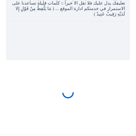
تعليقك يدل عليك فلا تقل الا خيرا :: كلمات قليلة تساعدنا على
الاستمرار في خدمتكم ادارة الموقع ... ( مَا يَلْفِظُ مِنْ قَوْلٍ إِلا
لَدَيْهِ رَقِيبٌ عَتِيدٌ )