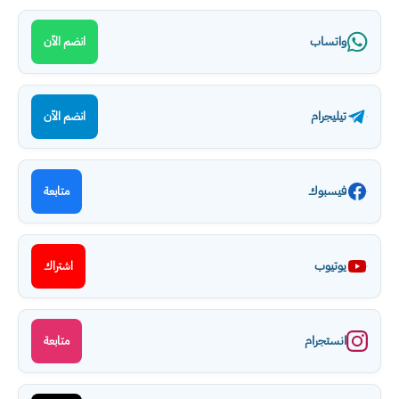
واتساب
انضم الآن
تيليجرام
انضم الآن
فيسبوك
متابعة
يوتيوب
اشتراك
انستجرام
متابعة