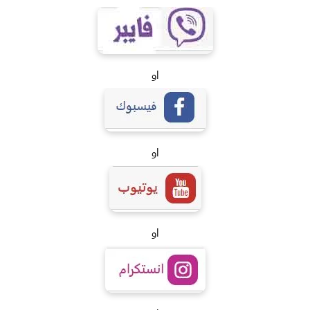
او
او
او