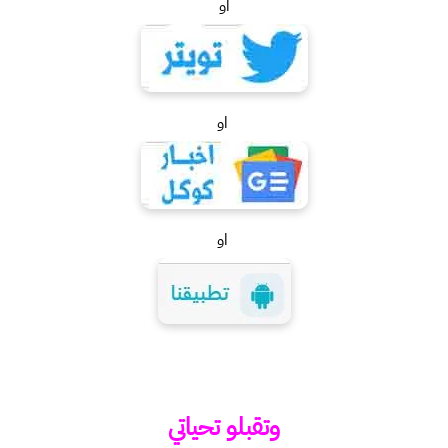
او
او
او
وتقبلو تحياتي