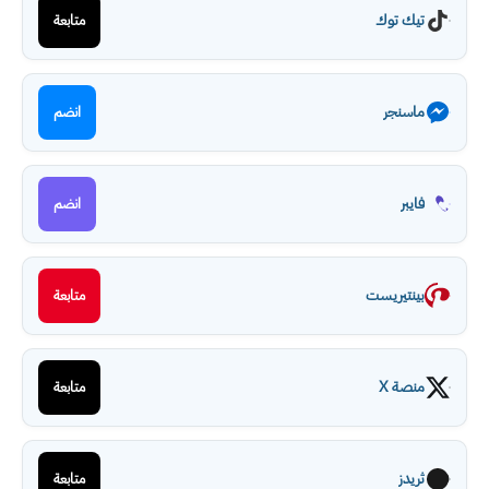
تيك توك
متابعة
ماسنجر
انضم
فايبر
انضم
بينتيريست
متابعة
منصة X
متابعة
ثريدز
متابعة