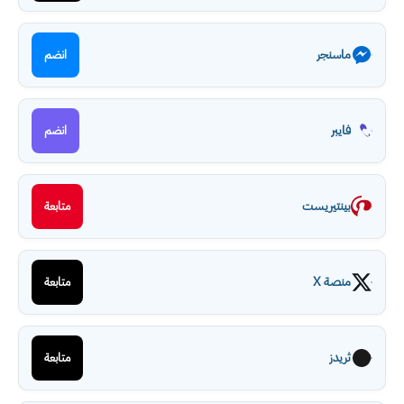
ماسنجر
انضم
فايبر
انضم
بينتيريست
متابعة
منصة X
متابعة
ثريدز
متابعة