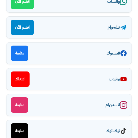
واتساب
انضم الآن
تيليجرام
انضم الآن
فيسبوك
متابعة
يوتيوب
اشتراك
انستجرام
متابعة
تيك توك
متابعة