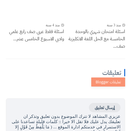
منذ 3 سنة
منذ 4 سنة
اسئلة امتحان شهري بالوحدة
اسئلة فقط عربي صف رابع علمي
الخامسة مع الحل اللغة الانكليزية
وادبي الاسبوع الخامس عشر...
صف...
تعليقات
إرسال تعليق
عزيزي المشاهد لا تترك الموضوع بدون تعليق وتذكر ان
تعليقك يدل عليك فلا تقل الا خيرا :: كلمات قليلة تساعدنا على
الاستمرار في خدمتكم ادارة الموقع ... ( مَا يَلْفِظُ مِنْ قَوْلٍ إِلا