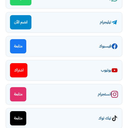
تيليجرام
انضم الآن
فيسبوك
متابعة
يوتيوب
اشتراك
انستجرام
متابعة
تيك توك
متابعة