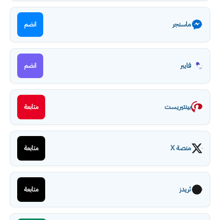
ماسنجر
انضم
فايبر
انضم
بينتيريست
متابعة
منصة X
متابعة
ثريدز
متابعة