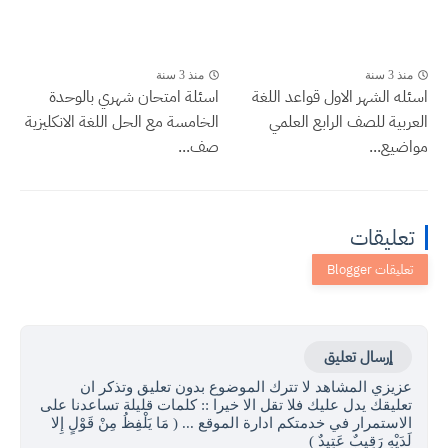
منذ 3 سنة
منذ 3 سنة
اسئله الشهر الاول قواعد اللغة
اسئلة امتحان شهري بالوحدة
العربية للصف الرابع العلمي
الخامسة مع الحل اللغة الانكليزية
مواضيع...
صف...
تعليقات
إرسال تعليق
عزيزي المشاهد لا تترك الموضوع بدون تعليق وتذكر ان
تعليقك يدل عليك فلا تقل الا خيرا :: كلمات قليلة تساعدنا على
الاستمرار في خدمتكم ادارة الموقع ... ( مَا يَلْفِظُ مِنْ قَوْلٍ إِلا
لَدَيْهِ رَقِيبٌ عَتِيدٌ )