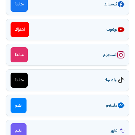
فيسبوك
متابعة
يوتيوب
اشتراك
انستجرام
متابعة
تيك توك
متابعة
ماسنجر
انضم
فايبر
انضم