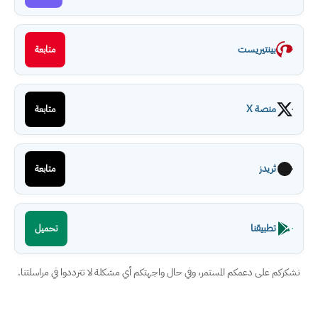
بينتيريست
متابعة
منصة X
متابعة
ثريدز
متابعة
تطبيقنا
تحميل
نشكركم على دعمكم المستمر، وفي حال واجهتكم أي مشكلة لا تترددوا في مراسلتنا.