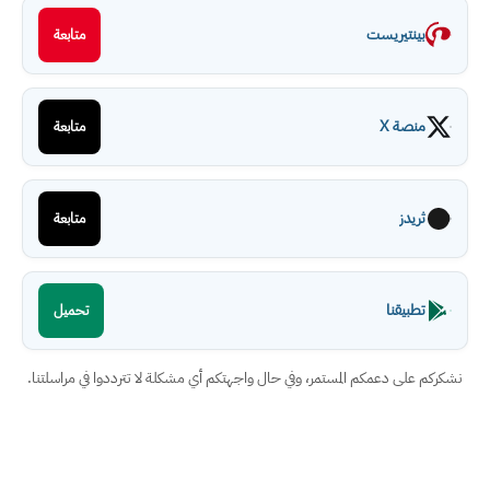
بينتيريست
متابعة
منصة X
متابعة
ثريدز
متابعة
تطبيقنا
تحميل
نشكركم على دعمكم المستمر، وفي حال واجهتكم أي مشكلة لا تترددوا في مراسلتنا.