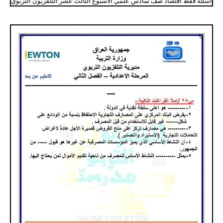
اسئلة فقط اقتصاد صف سادس علمي الاسبوع الثالث عشر التلفزيون التربوي