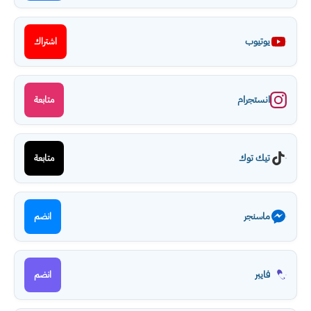
يوتيوب
اشتراك
انستجرام
متابعة
تيك توك
متابعة
ماسنجر
انضم
فايبر
انضم