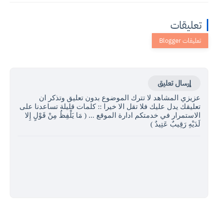
تعليقات
إرسال تعليق
عزيزي المشاهد لا تترك الموضوع بدون تعليق وتذكر ان
تعليقك يدل عليك فلا تقل الا خيرا :: كلمات قليلة تساعدنا على
الاستمرار في خدمتكم ادارة الموقع ... ( مَا يَلْفِظُ مِنْ قَوْلٍ إِلا
لَدَيْهِ رَقِيبٌ عَتِيدٌ )