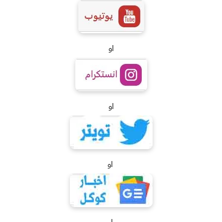
او
او
او